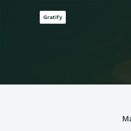
Gratify
Ma