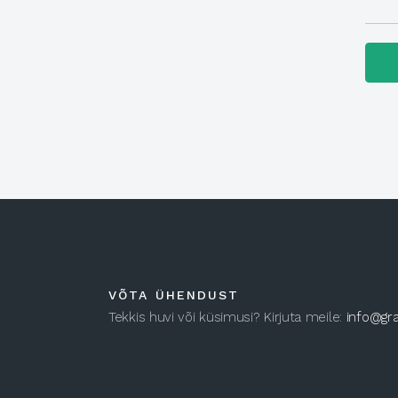
VÕTA ÜHENDUST
Tekkis huvi või küsimusi? Kirjuta meile:
info@gra