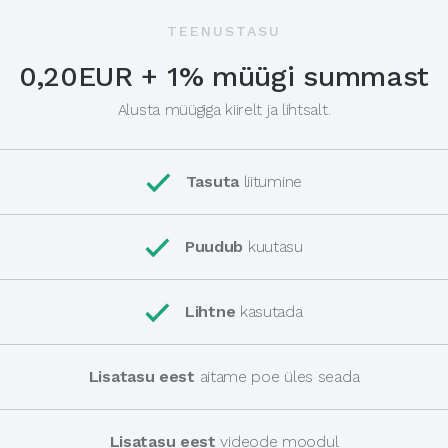
TEENUSTASU
0,20EUR + 1% müügi summast
Alusta müügiga kiirelt ja lihtsalt.
Tasuta
liitumine
Puudub
kuutasu
Lihtne
kasutada
Lisatasu eest
aitame poe üles seada
Lisatasu eest
videode moodul