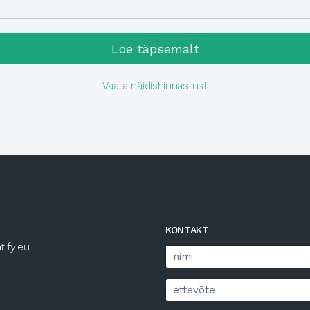
Loe
täpsemalt
Vaata näidishinnastust
KONTAKT
tify.eu
.