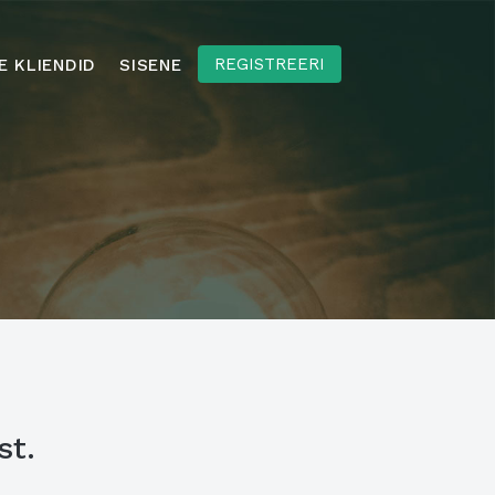
GRATIFY
REGISTREERI
E KLIENDID
SISENE
Pealeht
Sisene
Registreeri
st.